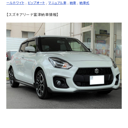
ールホワイト
,
ビップオート
,
マニュアル車
,
納車
,
納車式
【スズキアリーナ富津納車情報】