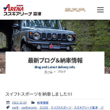
最新ブログ＆納車情報
Blog and Latest delivery info.
ホーム
ブログ
スイフトスポーツを納車しました!!!
2022.12.03
納車情報
swift
,
swiftsports
,
ZC33S
,
スイフトスポーツ
,
スズキアリーナ富津
,
パ