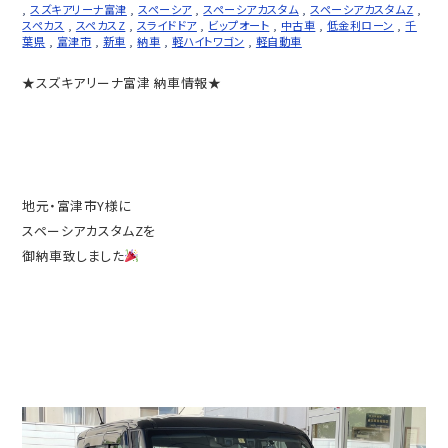
,
スズキアリーナ富津
,
スペーシア
,
スペーシアカスタム
,
スペーシアカスタムZ
,
スペカス
,
スペカスZ
,
スライドドア
,
ビップオート
,
中古車
,
低金利ローン
,
千
葉県
,
富津市
,
新車
,
納車
,
軽ハイトワゴン
,
軽自動車
★スズキアリーナ富津 納車情報★
地元・富津市Y様に
スペーシアカスタムZを
御納車致しました