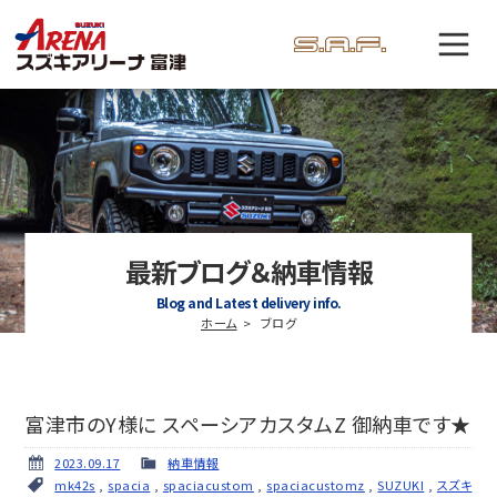
最新ブログ＆納車情報
Blog and Latest delivery info.
ホーム
ブログ
富津市のY様に スペーシアカスタムZ 御納車です★
2023.09.17
納車情報
mk42s
,
spacia
,
spaciacustom
,
spaciacustomz
,
SUZUKI
,
スズキ