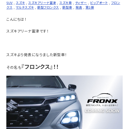
SUV
,
スズキ
,
スズキアリーナ富津
,
スズキ車
,
ティザー
,
ビップオート
,
フロン
クス
,
マルチスズキ
,
新型フロンクス
,
新型車
,
発表
,
第1弾
こんにちは！
スズキアリーナ富津です！
スズキより発表になりました新型車！
『フロンクス』
！！
その名も