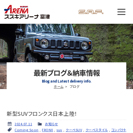
最新ブログ＆納車情報
Blog and Latest delivery info.
ホーム
ブログ
新型SUVフロンクス日本上陸！
2024.07.11
お知らせ
Coming Soon
,
FRONX
,
suv
,
クーペSUV
,
クーペスタイル
,
コンパクト