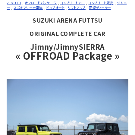
VIPAUTO
,
オフロードパッケージ
,
コンプリートカー
,
コンプリート販売
,
ジムニ
ー
,
スズキアリーナ富津
,
ビップオート
,
リフトアップ
,
正規ディーラー
SUZUKI ARENA FUTTSU
ORIGINAL COMPLETE CAR
Jimny/JimnySIERRA
« OFFROAD Package »