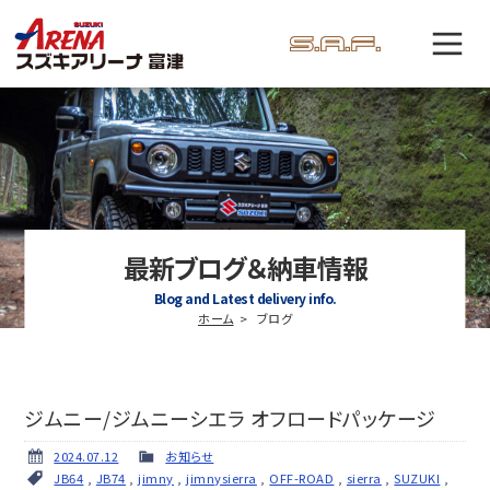
最新ブログ＆納車情報
Blog and Latest delivery info.
ホーム
ブログ
ジムニー/ジムニーシエラ オフロードパッケージ
2024.07.12
お知らせ
JB64
,
JB74
,
jimny
,
jimnysierra
,
OFF-ROAD
,
sierra
,
SUZUKI
,