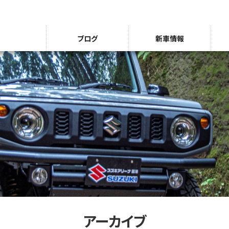
ブログ
新車情報
アーカイブ