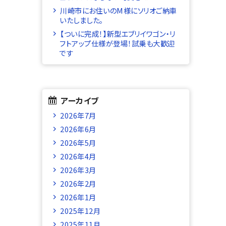
川崎市にお住いのM様にソリオご納車
いたしました。
【ついに完成！】新型エブリイワゴン・リ
フトアップ仕様が登場！試乗も大歓迎
です
アーカイブ
2026年7月
2026年6月
2026年5月
2026年4月
2026年3月
2026年2月
2026年1月
2025年12月
2025年11月