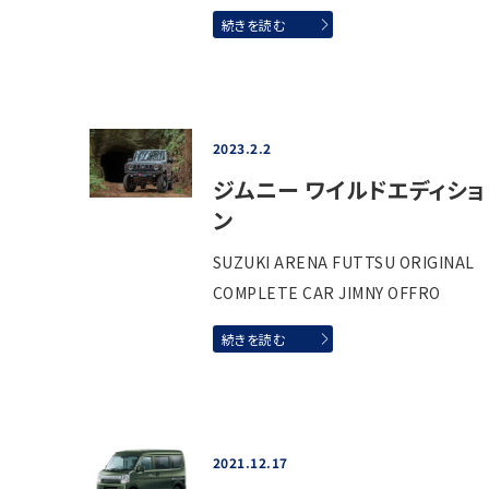
続きを読む
2023.2.2
ジムニー ワイルドエディショ
ン
SUZUKI ARENA FUTTSU ORIGINAL
COMPLETE CAR JIMNY OFFRO
続きを読む
2021.12.17