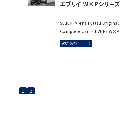
エブリイ W×Pシリーズ
Suzuki Arena Futtsu Original
Complete Car ～ EVERY W×P
続きを読む
1
2