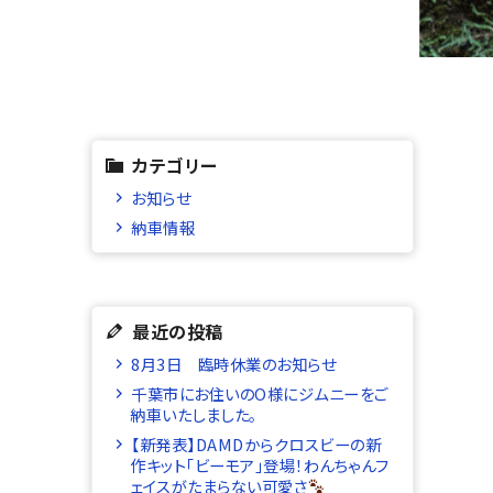
カテゴリー
お知らせ
納車情報
最近の投稿
8月3日 臨時休業のお知らせ
千葉市にお住いのO様にジムニーをご
納車いたしました。
【新発表】DAMDからクロスビーの新
作キット「ビーモア」登場！わんちゃんフ
ェイスがたまらない可愛さ