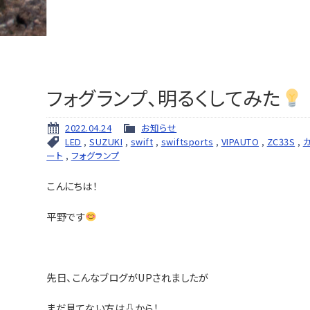
フォグランプ、明るくしてみた
2022.04.24
お知らせ
LED
,
SUZUKI
,
swift
,
swiftsports
,
VIPAUTO
,
ZC33S
,
ート
,
フォグランプ
こんにちは！
平野です
先日、こんなブログがUPされましたが
まだ見てない方は⇩から！